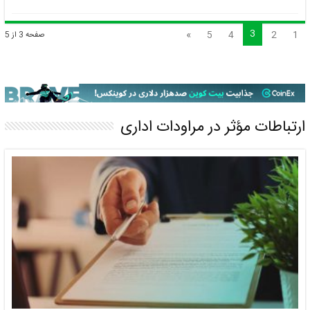
3
»
5
4
2
1
صفحه 3 از 5
ارتباطات مؤثر در مراودات اداری