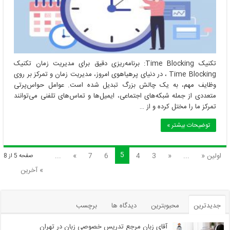
تکنیک Time Blocking: برنامه‌ریزی دقیق برای مدیریت زمان تکنیک
Time Blocking ، در دنیای پرهیاهوی امروز، مدیریت زمان و تمرکز بر روی
وظایف مهم، به یک چالش بزرگ تبدیل شده است. عوامل حواس‌پرتی
متعددی از جمله شبکه‌های اجتماعی، ایمیل‌ها و تماس‌های تلفنی می‌توانند
تمرکز ما را مختل کرده و از …
توضیحات بیشتر »
5
اولین «
...
«
3
4
6
7
»
...
صفحه 5 از 8
» آخرین
جدیدترین
محبوبترین
دیدگاه ها
برچسب
آقای زبان مرجع تدریس خصوصی زبان در تهران