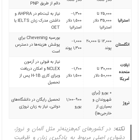
دائم از طریق PNP
۲۵,۰۰۰ تا
۱,۳۰۰–
نیاز به ثبت‌نام در AHPRA و
استرالیا
۳۵,۰۰۰ دلار
۱,۵۰۰ دلار
داشتن مدرک زبان IELTS یا
استرالیا
استرالیا
OET
بورسیه Chevening برای
۱۲,۰۰۰ تا ۲۰,۰۰۰
۱,۰۰۰–
انگلستان
پوشش هزینه‌ها در دسترس
پوند
۱,۳۰۰ پوند
است
نیاز به قبولی در آزمون
ایالات
۳۰,۰۰۰ تا
۱,۲۰۰–
NCLEX و امکان دریافت
متحده
۵۰,۰۰۰ دلار
۱,۵۰۰ دلار
ویزای کاری H-1B پس از
آمریکا
تحصیل
۰ یورو (برای
شهروندان و
۹۰۰–۱,۱۰۰
تحصیل رایگان در دانشگاه‌های
نروژ
بسیاری از
یورو
دولتی، نیاز به زبان نروژی
خارجی‌ها)
نکته:
در کشورهای کم‌هزینه‌تر مثل آلمان و نروژ،
دشواری اصلی مربوط به یادگیری زبان و ظرفیت