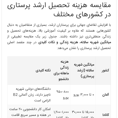
مقایسه هزینه تحصیل ارشد پرستاری
در کشورهای مختلف
با افزایش تقاضای جهانی برای پرستاران ارشد، بسیاری از متقاضیان به دنبال
کشورهایی هستند که علاوه بر کیفیت آموزشی بالا، هزینه‌های تحصیل و
زندگی منطقی‌تری نیز داشته باشند. جدول زیر یک مقایسه تطبیقی از
میانگین شهریه سالانه، هزینه زندگی و نکات کلیدی
در چند مقصد اصلی
تحصیل ارشد پرستاری را نشان می‌دهد:
هزینه
میانگین شهریه
زندگی
کشور
سالانه (ارشد
نکته کلیدی
ماهانه برای
پرستاری)
دانشجو
دانشگاه‌های دولتی شهریه
۸۰۰–۹۵۰
آلمان
۰ تا ۳,۰۰۰ یورو
ناچیز دارند، زبان آلمانی B2
یورو
الزامی است
امکان کار دانشجویی ۲۰ ساعت
۱۵,۰۰۰ تا ۳۰,۰۰۰
۱,۰۰۰–۱,۲۰۰
کانادا
در هفته و مسیر سریع اقامت
دلار کانادا
دلار کانادا