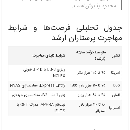
محدود پذیرش است.
جدول تحلیلی فرصت‌ها و شرایط
مهاجرت پرستاران ارشد
متوسط درآمد سالانه
کشور
شرایط کلیدی مهاجرت
(ارشد)
ویزای EB-3 یا H-1B، قبولی
آمریکا
۹۵ تا ۱۲۵ هزار دلار
NCLEX
کانادا
۷۵ تا ۱۱۰ هزار دلار کانادا
Express Entry، معادلسازی NNAS
آلمان
۴۵ تا ۶۵ هزار یورو
زبان آلمانی B2، معادلسازی حرفه‌ای
۸۰ تا ۱۱۰ هزار دلار
ثبت‌نام APHRA، مدرک OET یا
استرالیا
استرالیا
IELTS