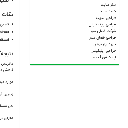
تصمیم‌
سئو سایت
خرید سایت
نکات م
طراحی سایت
طراحی روف گاردن
تعیین 
شرکت فضای سبز
انعطاف
طراحی فضای سبز
استفاد
خرید اپلیکیشن
طراحی اپلیکیشن
نتیجه‌
اپلیکیشن آماده
ماتریس آی
کاهش دهید
موارد مرت
برترین ا
حل مسئله
معرفی نرم