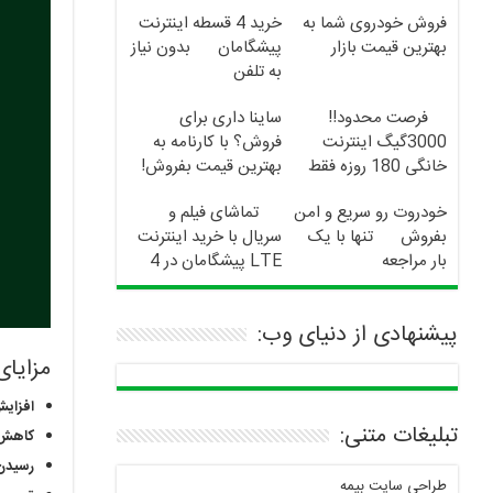
فروش خودروی شما به
خرید 4 قسطه اینترنت
بهترین قیمت بازار
پیشگامان
بدون نیاز
به تلفن
فرصت محدود!!
ساینا داری برای
3000گیگ اینترنت
فروش؟ با کارنامه به
خانگی 180 روزه فقط
بهترین قیمت بفروش!
600 هزارتومان!!
خودروت رو سریع و امن
تماشای فیلم و
بفروش
تنها با یک
سریال با خرید اینترنت
بار مراجعه
LTE پیشگامان در 4
قسط
پیشنهادی از دنیای وب:
مزایای
افزایش
تبلیغات متنی:
کاهش 
رسیدن 
طراحی سایت بیمه