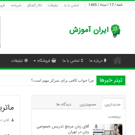
شنبه / 17 / مرداد / 1405
تماس با ما
تبلیغات
تالار گفتگو
خبرنامه
فرو
درباره ما
تماس با ما
فروشگاه
تبلیغات
تیتر خبرها
چرا خواب کافی برای تمرکز مهم است؟
جدیدترین
محبوبترین
دیدگاه ها
ماتری
برچسب
آقای اد
آقای زبان مرجع تدریس خصوصی
زبان در تهران