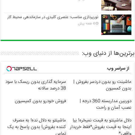
نورپردازی مناسب؛ عنصری کلیدی در سازماندهی محیط کار
4 هفته پیش
برترین‌ها از دنیای وب:
از سراسر وب
ماشینت رو بدون دردسر بفروش |
سرمایه گذاری بدون ریسک با سود
بدون کمسیون
38 درصد سالانه
دوربین مداربسته 360 درجه |
فروش خودرو بدون کمیسیون
نصب آسان و راحت
دلال ماشینتو به قیمت نمیخره! بیا
ماشینتو به دلال نده! به مصرف
اینجا به قیمت بفروش*فقط خریدار
کننده بفروش! بدون پاسخ به یک
واقعی*
تماس