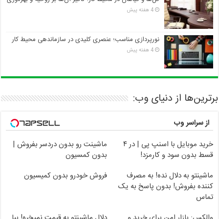
4 هفته پیش
نورپردازی مناسب؛ عنصری کلیدی در سازماندهی محیط کار
4 هفته پیش
برترین‌ها از دنیای وب:
از سراسر وب
خرید موبایل با اسنپ پی | در ۴
ماشینت رو بدون دردسر بفروش |
قسط بدون سود و کارمزد!
بدون کمسیون
ماشینتو به دلال نده! به مصرف
فروش خودرو بدون کمیسیون
کننده بفروش! بدون پاسخ به یک
تماس
والکس: بازار امن برای خرید و
دلال ماشینتو به قیمت نمیخره! بیا