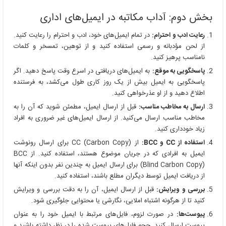
بخش دوم: آداب مکاتبه در ایمیل‌های اداری
رعایت ادب و احترام:
در تمام ایمیل‌های خود، ادب و احترام را رعایت کنید.
از لحن مؤدبانه و رسمی استفاده کنید و از توهین، تمسخر و کلمات
نامناسب پرهیز کنید.
پاسخگویی به موقع:
به ایمیل‌های دریافتی در اسرع وقت پاسخ دهید. اگر
پاسخگویی به ایمیل بیش از یک روز کاری طول می‌کشد، به فرستنده
اطلاع دهید و از او عذرخواهی کنید.
ارسال به مخاطب مناسب:
قبل از ارسال ایمیل، مطمئن شوید که آن را به
مخاطب مناسب ارسال می‌کنید. از ارسال ایمیل‌های غیر ضروری به افراد
زیاد خودداری کنید.
استفاده از CC و BCC:
از CC (Carbon Copy) برای ارسال رونوشت
ایمیل به افرادی که در جریان موضوع هستند، استفاده کنید. از BCC
(Blind Carbon Copy) برای ارسال ایمیل به چندین نفر بدون اینکه آنها
از دریافت ایمیل توسط دیگران مطلع باشند، استفاده کنید.
بررسی و ویرایش:
قبل از ارسال ایمیل، آن را به دقت بررسی و ویرایش
کنید تا از هرگونه اشتباه املایی، نگارشی یا محتوایی جلوگیری شود.
پیوست‌ها:
در صورت لزوم، فایل‌های مرتبط با ایمیل خود را به عنوان
پیوست ارسال کنید. حجم فایل‌های پیوست شده را در نظر داشته باشید و