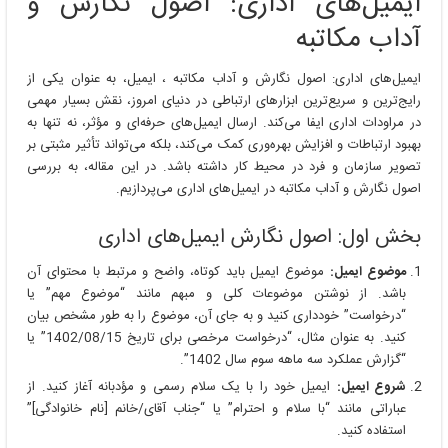
ایمیل‌های اداری: اصول نگارش و
آداب مکاتبه
ایمیل‌های اداری: اصول نگارش و آداب مکاتبه ، ایمیل، به عنوان یکی از
رایج‌ترین و سریع‌ترین ابزارهای ارتباطی در دنیای امروز، نقش بسیار مهمی
در مراودات اداری ایفا می‌کند. ارسال ایمیل‌های حرفه‌ای و مؤثر، نه تنها به
بهبود ارتباطات و افزایش بهره‌وری کمک می‌کند، بلکه می‌تواند تأثیر مثبتی بر
تصویر سازمان و فرد در محیط کار داشته باشد. در این مقاله، به بررسی
اصول نگارش و آداب مکاتبه در ایمیل‌های اداری می‌پردازیم.
بخش اول: اصول نگارش ایمیل‌های اداری
موضوع ایمیل:
موضوع ایمیل باید کوتاه، واضح و مرتبط با محتوای آن
باشد. از نوشتن موضوعات کلی و مبهم مانند “موضوع مهم” یا
“درخواست” خودداری کنید و به جای آن، موضوع را به طور مشخص بیان
کنید. به عنوان مثال، “درخواست مرخصی برای تاریخ 1402/08/15” یا
“گزارش عملکرد سه ماهه سوم سال 1402”.
شروع ایمیل:
ایمیل خود را با یک سلام رسمی و مؤدبانه آغاز کنید. از
عباراتی مانند “با سلام و احترام” یا “جناب آقای/خانم [نام خانوادگی]”
استفاده کنید.