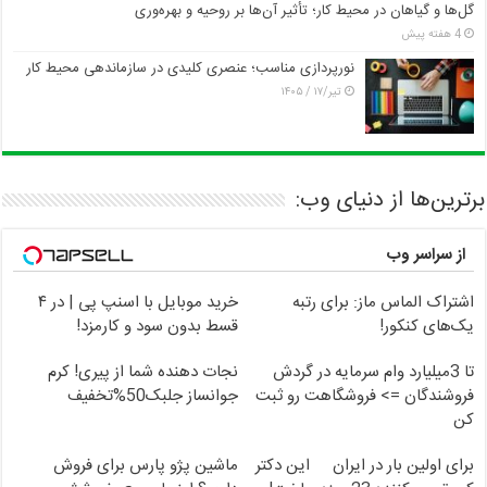
گل‌ها و گیاهان در محیط کار؛ تأثیر آن‌ها بر روحیه و بهره‌وری
4 هفته پیش
نورپردازی مناسب؛ عنصری کلیدی در سازماندهی محیط کار
تیر/۱۷ / ۱۴۰۵
برترین‌ها از دنیای وب:
از سراسر وب
اشتراک الماس ماز: برای رتبه
خرید موبایل با اسنپ پی | در ۴
یک‌های کنکور!
قسط بدون سود و کارمزد!
تا 3میلیارد وام سرمایه در گردش
نجات دهنده شما از پیری! کرم
فروشندگان => فروشگاهت رو ثبت
جوانساز جلبک50%تخفیف
کن
برای اولین بار در ایران
این دکتر
ماشین پژو پارس برای فروش